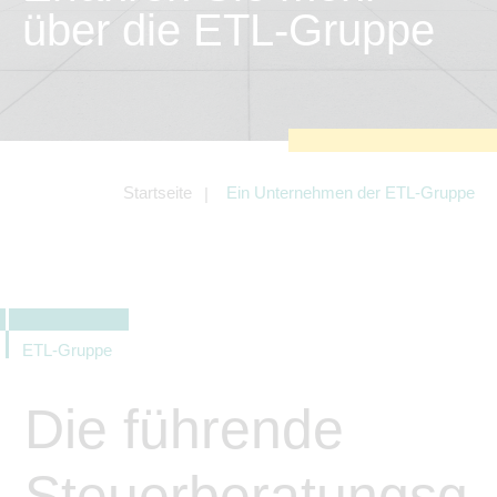
zu sichern.
über die ETL-Gruppe
Tracking- und Targeting-Cookies
Diese Cookies sind erforderlich, um
unsere Website auf Ihre Bedürfnisse hin
zu optimieren. Hierzu gehört eine
bedarfsgerechte Gestaltung und
fortlaufende Verbesserung unseres
Angebotes einschließlich der
Verknüpfung zu Social-Media-
Angeboten von z.B. Facebook und
Startseite
Ein Unternehmen der ETL-Gruppe
LinkedIn.
Betreibercookies
Diese Cookies sind erforderlich, um z.B.
Google Maps zu nutzen oder
eingebettete Videos abspielen zu
können.
ETL-Gruppe
Die führende
Steuerberatungsg