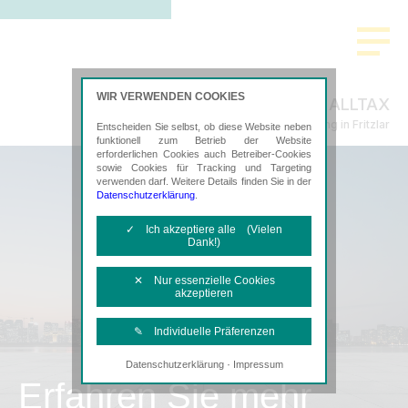
WIR VERWENDEN COOKIES
ALLTAX
Steuerberatung in Fritzlar
Entscheiden Sie selbst, ob diese Website neben
funktionell zum Betrieb der Website
erforderlichen Cookies auch Betreiber-Cookies
sowie Cookies für Tracking und Targeting
verwenden darf. Weitere Details finden Sie in der
Datenschutzerklärung
.
✓ Ich akzeptiere alle (Vielen
Dank!)
✕ Nur essenzielle Cookies
akzeptieren
✎ Individuelle Präferenzen
·
Datenschutzerklärung
Impressum
Notwendige Cookies
Erfahren Sie mehr
Diese Cookies sind erforderlich, um die
grundlegende Funktionalität der Website