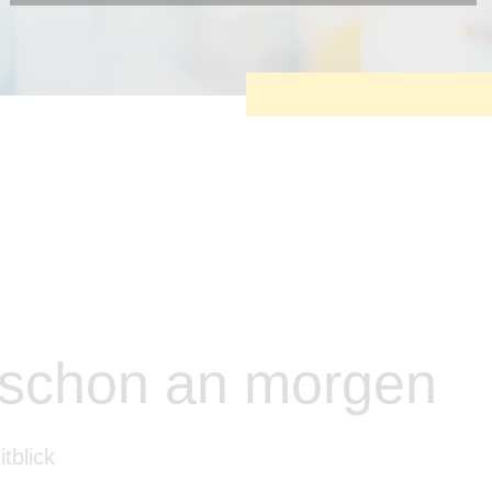
Diese Cookies sind erforderlich, um die grundlegende
Funktionalität der Website zu sichern.
Tracking- und Targeting-Cookies
Diese Cookies sind erforderlich, um unsere Website auf Ihre
Bedürfnisse hin zu optimieren. Hierzu gehört eine
bedarfsgerechte Gestaltung und fortlaufende Verbesserung
unseres Angebotes einschließlich der Verknüpfung zu
Social-Media-Angeboten von z.B. Facebook und LinkedIn.
Betreibercookies
Diese Cookies sind erforderlich, um z.B. Google Maps zu
nutzen oder eingebettete Videos abspielen zu können.
 schon an morgen
tblick