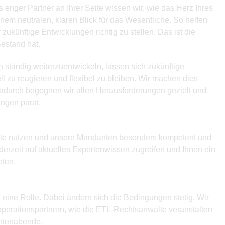
 enger Partner an Ihrer Seite wissen wir, wie das Herz Ihres
em neutralen, klaren Blick für das Wesentliche. So helfen
zukünftige Entwicklungen richtig zu stellen. Das ist die
Bestand hat.
ch ständig weiterzuentwickeln, lassen sich zukünftige
ll zu reagieren und flexibel zu bleiben. Wir machen dies
Dadurch begegnen wir allen Herausforderungen gezielt und
ungen parat.
ekte nutzen und unsere Mandanten besonders kompe­tent und
derzeit auf aktuelles Expertenwissen zugreifen und Ihnen ein
eten.
n eine Rolle. Dabei ändern sich die Bedingungen stetig. Wir
erationspartnern, wie die ETL-Rechtsanwälte veranstalten
ntenabende.