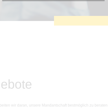
Diese Cookies sind erforderlich, um die grundlegende
Funktionalität der Website zu sichern.
Tracking- und Targeting-Cookies
Diese Cookies sind erforderlich, um unsere Website auf Ihre
Bedürfnisse hin zu optimieren. Hierzu gehört eine
bedarfsgerechte Gestaltung und fortlaufende Verbesserung
unseres Angebotes einschließlich der Verknüpfung zu
Social-Media-Angeboten von z.B. Facebook und LinkedIn.
Betreibercookies
Diese Cookies sind erforderlich, um z.B. Google Maps zu
nutzen oder eingebettete Videos abspielen zu können.
gebote
eiten wir daran, unsere Mandantschaft bestmöglich zu beraten 