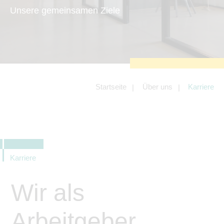
zu sichern.
Unsere gemeinsamen Ziele
Tracking- und Targeting-Cookies
Diese Cookies sind erforderlich, um
unsere Website auf Ihre Bedürfnisse hin
zu optimieren. Hierzu gehört eine
bedarfsgerechte Gestaltung und
fortlaufende Verbesserung unseres
Angebotes einschließlich der
Verknüpfung zu Social-Media-
Angeboten von z.B. Facebook und
Startseite
Über uns
Karriere
LinkedIn.
Betreibercookies
Diese Cookies sind erforderlich, um z.B.
Google Maps zu nutzen oder
eingebettete Videos abspielen zu
können.
Karriere
Wir als
Arbeitgeber