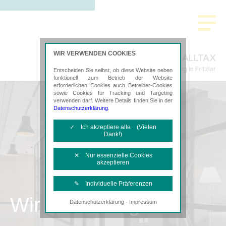
WIR VERWENDEN COOKIES
ALLTAX
Steuerberatung in Fritzlar
Entscheiden Sie selbst, ob diese Website neben
funktionell zum Betrieb der Website
erforderlichen Cookies auch Betreiber-Cookies
sowie Cookies für Tracking und Targeting
verwenden darf. Weitere Details finden Sie in der
Datenschutzerklärung
.
✓ Ich akzeptiere alle (Vielen
Dank!)
✕ Nur essenzielle Cookies
akzeptieren
✎ Individuelle Präferenzen
Wir als Arbeitgeber
·
Datenschutzerklärung
Impressum
Notwendige Cookies
Diese Cookies sind erforderlich, um die
grundlegende Funktionalität der Website