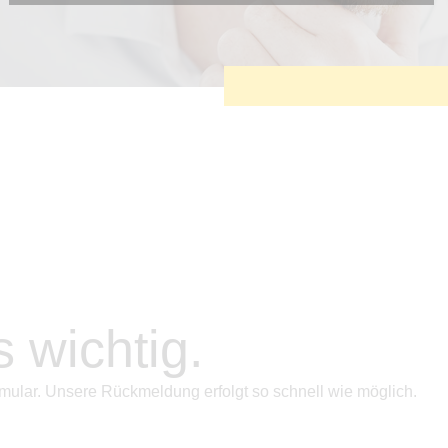
Diese Cookies sind erforderlich, um die grundlegende
Funktionalität der Website zu sichern.
Tracking- und Targeting-Cookies
Diese Cookies sind erforderlich, um unsere Website auf Ihre
Bedürfnisse hin zu optimieren. Hierzu gehört eine
bedarfsgerechte Gestaltung und fortlaufende Verbesserung
unseres Angebotes einschließlich der Verknüpfung zu
Social-Media-Angeboten von z.B. Facebook und LinkedIn.
Betreibercookies
Diese Cookies sind erforderlich, um z.B. Google Maps zu
nutzen oder eingebettete Videos abspielen zu können.
s wichtig.
mular. Unsere Rückmeldung erfolgt so schnell wie möglich.