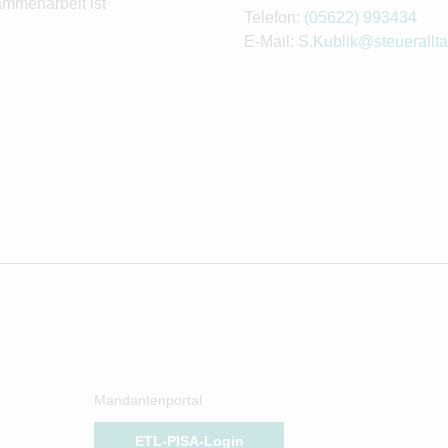
ammenarbeit ist
Telefon:
(05622) 993434
E-Mail:
S.Kublik@steuerallta
Mandantenportal
ETL-PISA-Login